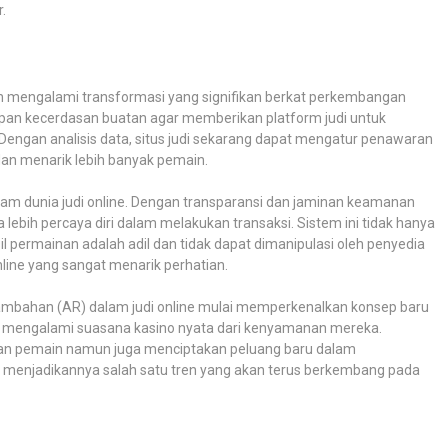
.
elah mengalami transformasi yang signifikan berkat perkembangan
rapan kecerdasan buatan agar memberikan platform judi untuk
ngan analisis data, situs judi sekarang dapat mengatur penawaran
dan menarik lebih banyak pemain.
dalam dunia judi online. Dengan transparansi dan jaminan keamanan
lebih percaya diri dalam melakukan transaksi. Sistem ini tidak hanya
l permainan adalah adil dan tidak dapat dimanipulasi oleh penyedia
online yang sangat menarik perhatian.
s tambahan (AR) dalam judi online mulai memperkenalkan konsep baru
t mengalami suasana kasino nyata dari kenyamanan mereka.
tan pemain namun juga menciptakan peluang baru dalam
 menjadikannya salah satu tren yang akan terus berkembang pada